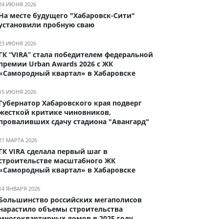
24 ИЮНЯ 2026
На месте будущего "Хабаровск-Сити"
установили пробную сваю
23 ИЮНЯ 2026
ГК “VIRA” стала победителем федеральной
премии Urban Awards 2026 с ЖК
«Самородный квартал» в Хабаровске
15 ИЮНЯ 2026
Губернатор Хабаровского края подверг
жесткой критике чиновников,
проваливших сдачу стадиона "Авангард"
21 МАРТА 2026
ГК VIRA сделала первый шаг в
строительстве масштабного ЖК
«Самородный квартал» в Хабаровске
14 ЯНВАРЯ 2026
Большинство российских мегаполисов
нарастило объемы строительства
многоквартирных домов в 2025 году