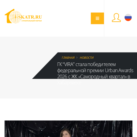
ГЛАВНАЯ
НОВОСТИ
ГК “VIRA” стала победителем
федеральной премии Urban Awards
2026 с ЖК «Самородный квартал» в
Хабаровске